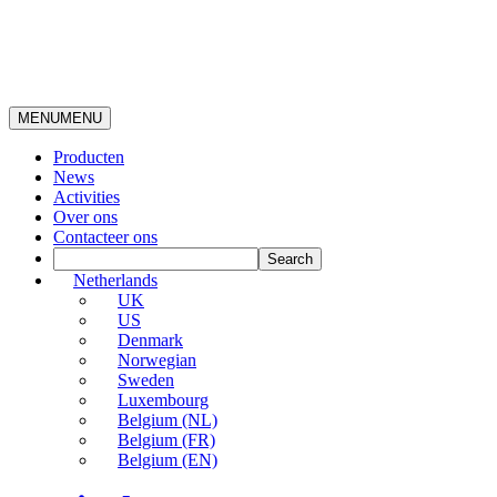
MENU
MENU
Producten
News
Activities
Over ons
Contacteer ons
Netherlands
UK
US
Denmark
Norwegian
Sweden
Luxembourg
Belgium (NL)
Belgium (FR)
Belgium (EN)