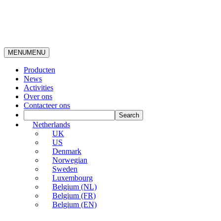
MENU
MENU
Producten
News
Activities
Over ons
Contacteer ons
Netherlands
UK
US
Denmark
Norwegian
Sweden
Luxembourg
Belgium (NL)
Belgium (FR)
Belgium (EN)