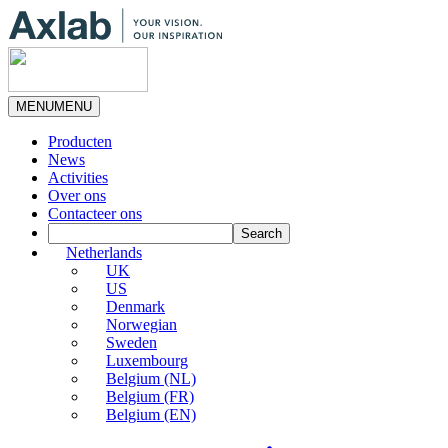
MENU
MENU
Producten
News
Activities
Over ons
Contacteer ons
Netherlands
UK
US
Denmark
Norwegian
Sweden
Luxembourg
Belgium (NL)
Belgium (FR)
Belgium (EN)