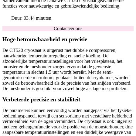
Samenvattend biedt de Dakewe CT520 cryostaat geavanceerde
functies voor nauwkeurige en gebruiksvriendelijke bediening.
Duur: 03.44 minuten
Contacteer ons
Hoge betrouwbaarheid en precisie
De CT520 cryostaat is uitgerust met dubbele compressoren,
nauwkeurige temperatuurregeling en snelle koeling. De
afzonderlijke temperatuurinstellingen voor het vriesplateau, het
monster en de meshouder zorgen ervoor dat de gewenste
temperatuur in slechts 1,5 uur wordt bereikt. Met de semi-
gemotoriseerde microtoom, geplaatst buiten de cryokamer, worden
zowel de betrouwbaarheid als de precisie van het snijden verbeterd.
De meshouder is geschikt voor zowel hoge als lage mesprofielen.
Verbeterde precisie en stabiliteit
De parameters kunnen eenvoudig worden aangepast via het fysieke
bedieningspaneel, terwijl een sensorlamp met verstelbare helderheid
vermoeidheid van de ogen vermindert. De cryostaat is ook uitgerust
met een geheugenfunctie voor de positie van de monsterhouder, drie
aanpasbare temperatuurinstellingen en een duidelijke weergave van